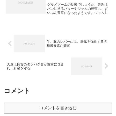
グルメブームの反映でしょうか、最近は
パンに塗るバターやジャムの種類も、ず
いぶん豊富になったようです。ジャム1つ
をとってみても、ノんご、キーウィ、木
いちご、ブルーベリーなどといったよう
に選択の幅は広がっています。いずれも
糖分の少ないものさえ選...
牛、豚のレバーには、肝臓を強化する各
種栄養素が豊富
大豆は良質のタンパク質が豊富に含ま
れ、肝臓を守る
コメント
コメントを書き込む