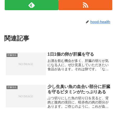
hood-health
関連記事
1日1個の卵が肝臓を守る
肝臓強化
お酒を飲む機会が多く、肝臓の弱りが気
になる人に、ぜひ見直していただきたい
食品があります。それは卵です。「なん
だ卵か！」と思われるかもしれません
が、肝臓でのアルコールの代謝に欠かせ
ない成分が、卵にはたっぶり含まれてい
るのです。まず、その代表的...
少し生臭い魚の血合い部分に肝臓
肝臓強化
を守るビタミンがたっぷりある
ぶつ切りにした魚の切り口を見ると、背
肉と腹肉の境目に、暗赤色の肉の部分が
あります。ご存じのように、これが血合
い肉で、かれいやたらのような動きの少
ない魚より、水面近くをぐんぐん泳ぎ回