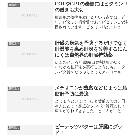
るかつお、まぐろなどに血合い部分が非
GOTやGPTの改善にはビタミンU
肝臓強化
常に発達しています。とこ...
の働きも大切
肝細胞の修復を助けるという点では、近
年、ビタミン様物質であるビタミンUが注
目されています。ビタミンUといえば、
『キャベジン』という商品名で、胃薬と
してよく知ら入れていますが、これが肝
臓病にも効果のあることがわかってきま
肝臓の病気を予防するだけでなく
肝臓強化
した。臨床試験を行った...
肝機能を高め肝炎を改善するにん
にくは自然界の肝臓特効薬
いまのところ肝臓病には特効薬がなく、
いわゆる強肝法を実行しようにも、「タ
ンパク質をたっぷりとってアルコールは
控えめに」といった常識的なこと以外、
打つ手はないのが現状といっていいでし
ょう。そんな気休め程度の対策ではな
メチオニンが豊富などじょうは脂
肝臓強化
く、もっと積極的に肝臓を守...
肪肝予防に最適
どじょうといえば、ひと昔前までは、日
本人にとって身近なタンパク質源として
重宝がられてきました。ところが、どじ
ょうが生息するたんぽが減るにつれ、そ
の数も減少し、また、農薬に汚染されて
いるのではないかなどと敬遠されるよう
ピーナッツバターは肝臓にグッ
肝臓強化
になりました。しかし最近...
ド！