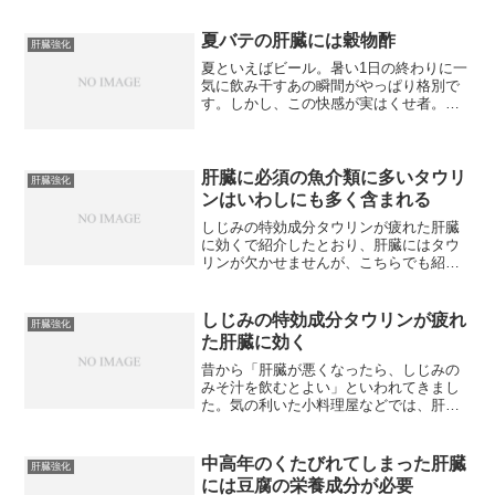
慣がありますが、昔の人たちも寒くてお
酒の進む時節にかぼちゃが疲れた肝臓を
いやすということを知っていたのかもし
夏バテの肝臓には穀物酢
肝臓強化
れません。かぼちゃは緑...
夏といえばビール。暑い1日の終わりに一
気に飲み干すあの瞬間がやっぱり格別で
す。しかし、この快感が実はくせ者。杯
を重ねるうちに、おつまみもろくに食べ
ないまま、おなかがふくれてしまいま
す。夏場は胃や腸の働きが低下し、ただ
でさえ食欲が衰えがちです...
肝臓に必須の魚介類に多いタウリ
肝臓強化
ンはいわしにも多く含まれる
しじみの特効成分タウリンが疲れた肝臓
に効くで紹介したとおり、肝臓にはタウ
リンが欠かせませんが、こちらでも紹介
したとおり、タウリンはシジミなどの魚
介類に多く含まれます。シジミをはじめ
としてカキやいか、たこと同様、いわし
しじみの特効成分タウリンが疲れ
肝臓強化
もタウリンを非常に多く含...
た肝臓に効く
昔から「肝臓が悪くなったら、しじみの
みそ汁を飲むとよい」といわれてきまし
た。気の利いた小料理屋などでは、肝臓
をいたわってください、という配慮でし
ょうか、お酒のあとにしじみのみそ汁を
出しているところもあるようです。昔か
中高年のくたびれてしまった肝臓
肝臓強化
らのこの素朴な習慣を、迷...
には豆腐の栄養成分が必要