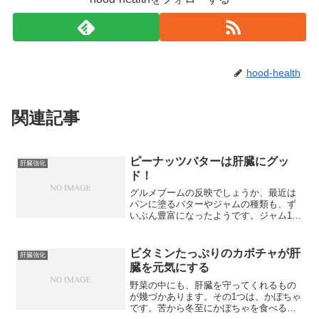
hood-health
関連記事
ピーナッツバターは肝臓にグッ
肝臓強化
ド！
グルメブームの反映でしょうか、最近は
パンに塗るバターやジャムの種類も、ず
いぶん豊富になったようです。ジャム1つ
をとってみても、ノんご、キーウィ、木
いちご、ブルーベリーなどといったよう
に選択の幅は広がっています。いずれも
ビタミンたっぷりのカボチャが肝
肝臓強化
糖分の少ないものさえ選...
臓を元気にする
野菜の中にも、肝臓を守ってくれるもの
が幾づかあります。その1つは、かぼちゃ
です。苦から冬至にかぼちゃを食べる習